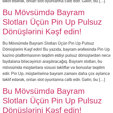
təklif edərək, onları slot oyunlarına cəlb edir. Gəlin, bu […]
Bu Mövsümdə Bayram
Slotları Üçün Pin Up Pulsuz
Dönüşlərini Kəşf edin!
Bu Mövsümdə Bayram Slotları Üçün Pin Up Pulsuz
Dönüşlərini Kəşf edin! Bu yazıda, bayram ərəfəsində Pin Up
kazino platformasının təqdim etdiyi pulsuz dönüşlərdən necə
faydalana biləcəyinizi araşdıracağıq. Bayram slotları, bu
mövsümdə müştərilərə xüsusi təkliflər və bonuslar təqdim
edir. Pin Up, müştərilərinə bayram zamanı daha çox əyləncə
təklif edərək, onları slot oyunlarına cəlb edir. Gəlin, bu […]
Bu Mövsümdə Bayram
Slotları Üçün Pin Up Pulsuz
Dönüşlərini Kəşf edin!