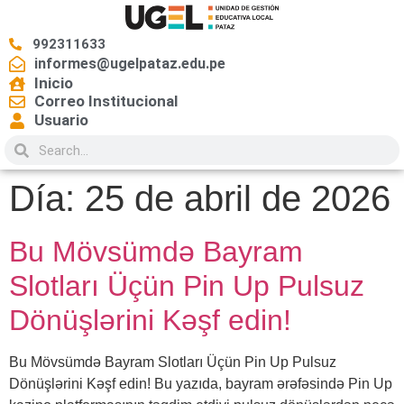
992311633
informes@ugelpataz.edu.pe
Inicio
Correo Institucional
Usuario
Día:
25 de abril de 2026
Bu Mövsümdə Bayram
Slotları Üçün Pin Up Pulsuz
Dönüşlərini Kəşf edin!
Bu Mövsümdə Bayram Slotları Üçün Pin Up Pulsuz
Dönüşlərini Kəşf edin! Bu yazıda, bayram ərəfəsində Pin Up