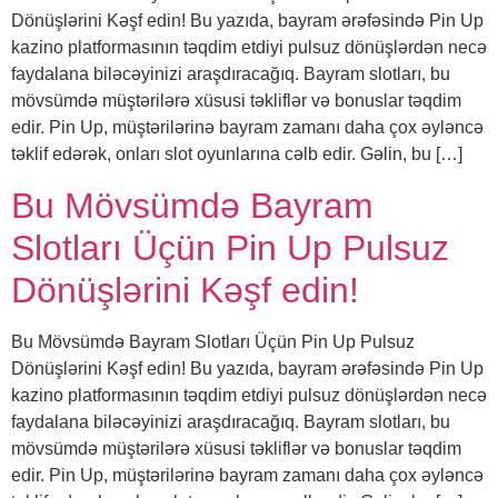
Dönüşlərini Kəşf edin! Bu yazıda, bayram ərəfəsində Pin Up
kazino platformasının təqdim etdiyi pulsuz dönüşlərdən necə
faydalana biləcəyinizi araşdıracağıq. Bayram slotları, bu
mövsümdə müştərilərə xüsusi təkliflər və bonuslar təqdim
edir. Pin Up, müştərilərinə bayram zamanı daha çox əyləncə
təklif edərək, onları slot oyunlarına cəlb edir. Gəlin, bu […]
Bu Mövsümdə Bayram
Slotları Üçün Pin Up Pulsuz
Dönüşlərini Kəşf edin!
Bu Mövsümdə Bayram Slotları Üçün Pin Up Pulsuz
Dönüşlərini Kəşf edin! Bu yazıda, bayram ərəfəsində Pin Up
kazino platformasının təqdim etdiyi pulsuz dönüşlərdən necə
faydalana biləcəyinizi araşdıracağıq. Bayram slotları, bu
mövsümdə müştərilərə xüsusi təkliflər və bonuslar təqdim
edir. Pin Up, müştərilərinə bayram zamanı daha çox əyləncə