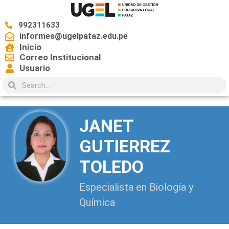
992311633
informes@ugelpataz.edu.pe
Inicio
Correo Institucional
Usuario
JANET
GUTIERREZ
TOLEDO
Especialista en Biología y
Química