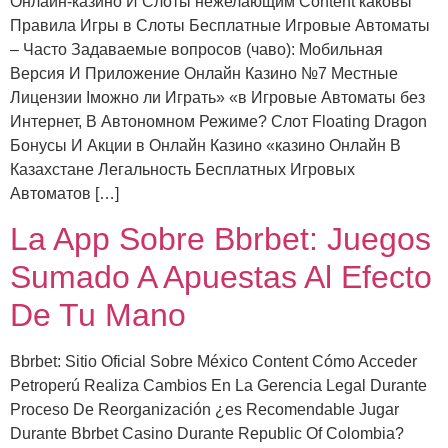
Онлайн-казино И Слоты нежелающим Content каковы
Правила Игры в Слоты Бесплатные Игровые Автоматы
– Часто Задаваемые вопросов (чаво): Мобильная
Версия И Приложение Онлайн Казино №7 Местные
Лицензии Iможно ли Играть» «в Игровые Автоматы без
Интернет, В Автономном Режиме? Слот Floating Dragon
Бонусы И Акции в Онлайн Казино «казино Онлайн В
Казахстане Легальность Бесплатных Игровых
Автоматов […]
La App Sobre Bbrbet: Juegos
Sumado A Apuestas Al Efecto
De Tu Mano
Bbrbet: Sitio Oficial Sobre México Content Cómo Acceder
Petroperú Realiza Cambios En La Gerencia Legal Durante
Proceso De Reorganización ¿es Recomendable Jugar
Durante Bbrbet Casino Durante Republic Of Colombia?