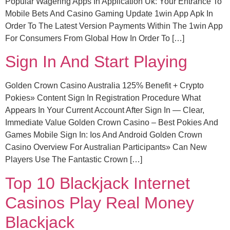
Popular Wagering Apps In Application Uk: Your Entrance To
Mobile Bets And Casino Gaming Update 1win App Apk In
Order To The Latest Version Payments Within The 1win App
For Consumers From Global How In Order To […]
Sign In And Start Playing
Golden Crown Casino Australia 125% Benefit + Crypto
Pokies» Content Sign In Registration Procedure What
Appears In Your Current Account After Sign In — Clear,
Immediate Value Golden Crown Casino – Best Pokies And
Games Mobile Sign In: Ios And Android Golden Crown
Casino Overview For Australian Participants» Can New
Players Use The Fantastic Crown […]
Top 10 Blackjack Internet
Casinos Play Real Money
Blackjack