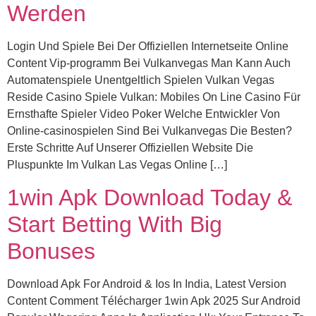
Werden
Login Und Spiele Bei Der Offiziellen Internetseite Online
Content Vip-programm Bei Vulkanvegas Man Kann Auch
Automatenspiele Unentgeltlich Spielen Vulkan Vegas
Reside Casino Spiele Vulkan: Mobiles On Line Casino Für
Ernsthafte Spieler Video Poker Welche Entwickler Von
Online-casinospielen Sind Bei Vulkanvegas Die Besten?
Erste Schritte Auf Unserer Offiziellen Website Die
Pluspunkte Im Vulkan Las Vegas Online […]
1win Apk Download Today &
Start Betting With Big
Bonuses
Download Apk For Android & Ios In India, Latest Version
Content Comment Télécharger 1win Apk 2025 Sur Android