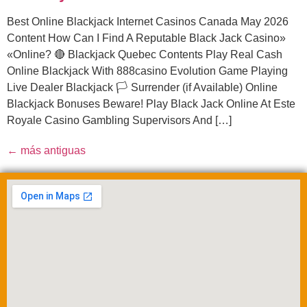
Best Online Blackjack Internet Casinos Canada May 2026
Content How Can I Find A Reputable Black Jack Casino»
«Online? 🔴 Blackjack Quebec Contents Play Real Cash
Online Blackjack With 888casino Evolution Game Playing
Live Dealer Blackjack 🏳️ Surrender (if Available) Online
Blackjack Bonuses Beware! Play Black Jack Online At Este
Royale Casino Gambling Supervisors And […]
←
más antiguas