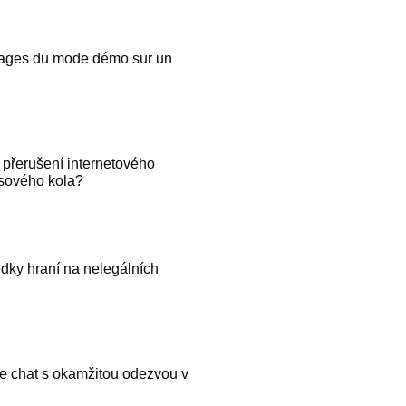
tages du mode démo sur un
 přerušení internetového
sového kola?
edky hraní na nelegálních
ve chat s okamžitou odezvou v