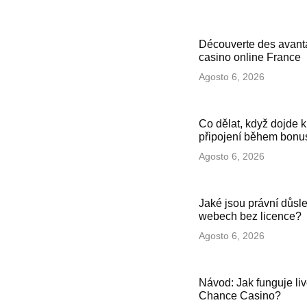
Découverte des avan
casino online France
Agosto 6, 2026
Co dělat, když dojde k
připojení během bonu
Agosto 6, 2026
Jaké jsou právní důsl
webech bez licence?
Agosto 6, 2026
Návod: Jak funguje li
Chance Casino?