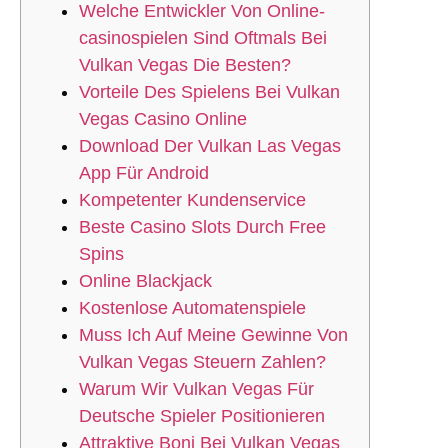
Welche Entwickler Von Online-
casinospielen Sind Oftmals Bei
Vulkan Vegas Die Besten?
Vorteile Des Spielens Bei Vulkan
Vegas Casino Online
Download Der Vulkan Las Vegas
App Für Android
Kompetenter Kundenservice
Beste Casino Slots Durch Free
Spins
Online Blackjack
Kostenlose Automatenspiele
Muss Ich Auf Meine Gewinne Von
Vulkan Vegas Steuern Zahlen?
Warum Wir Vulkan Vegas Für
Deutsche Spieler Positionieren
Attraktive Boni Bei Vulkan Vegas