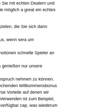
 Sie mit echten Dealern und
ie möglich a great ein echtes
zielen, die Sie sich dann
kus, wenn sera um
otionen schnelle Spieler an
s genießen nur unsere
nspruch nehmen zu können.
prechenden Willkommensbonus
rse Vorteile auf denen wir
Verwenden ist zum Beispiel,
 verfügbar cap, was wiederum