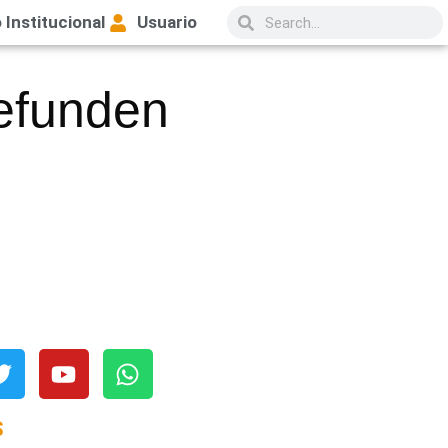
 Institucional
Usuario
Gefunden
S
S