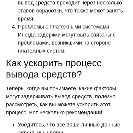
вывод средств проходит через несколько
этапов обработки, что также может занять
время.
Проблемы с платёжными системами.
Иногда задержки могут быть связаны с
проблемами, возникшими на стороне
платёжных систем.
Как ускорить процесс
вывода средств?
Теперь, когда вы понимаете, какие факторы
могут задерживать вывод средств, полезно
рассмотреть, как вы можете ускорить этот
процесс. Вот несколько рекомендаций:
Убедитесь, что все ваши личные данные
актуальны и верны.