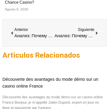
Chance Casino?
Agosto 6, 2026
Anterior
Siguiente
Анализ: Почему задерживается вывод средств в Pinco для новичков
Анализ: Почему задерживается вывод средств в Pinco для новичков
Articulos Relacionados
Découverte des avantages du mode démo sur un
casino online France
Découverte des avantages du mode démo sur un casino online
France Bonjour, je m’appelle Julien Dupont, expert en jeux en
ligne et passionné par l’univers