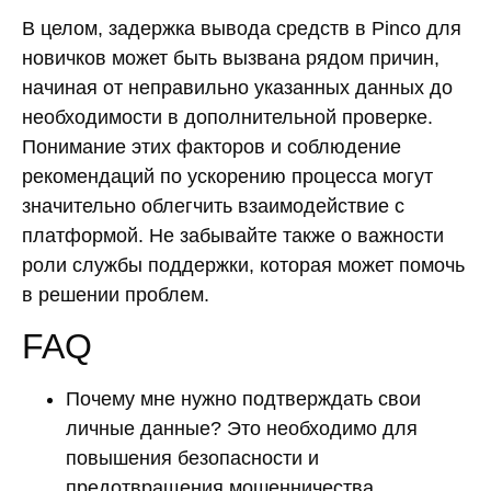
В целом, задержка вывода средств в Pinco для
новичков может быть вызвана рядом причин,
начиная от неправильно указанных данных до
необходимости в дополнительной проверке.
Понимание этих факторов и соблюдение
рекомендаций по ускорению процесса могут
значительно облегчить взаимодействие с
платформой. Не забывайте также о важности
роли службы поддержки, которая может помочь
в решении проблем.
FAQ
Почему мне нужно подтверждать свои
личные данные?
Это необходимо для
повышения безопасности и
предотвращения мошенничества.