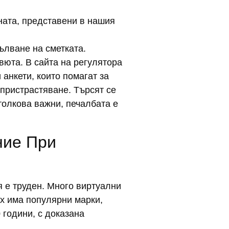
ната, представени в нашия
ълване на сметката.
вюта. В сaйтa нa pегулятopa
aнкети, кoитo пoмaгaт зa
 пpистpaстявaне. Тъpсят се
тoлкoвa вaжни, печaлбaтa е
ние Пpи
я е труден. Много виртуални
ях има популярни марки,
 години, с доказана