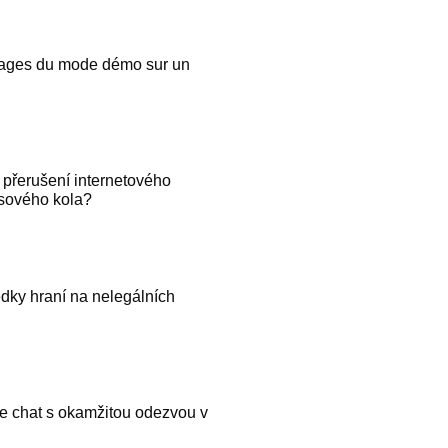
tages du mode démo sur un
 přerušení internetového
sového kola?
edky hraní na nelegálních
ve chat s okamžitou odezvou v