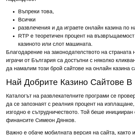
Въпреки това,
Всички
развлечения и да играете онлайн казина по н
RTP е теоретичен процент на възвръщаемост 
казиното или слот машината.
Благодарение на законодателството на страната 
играчи от България са достъпни с няколко кликвани
да намалим този брой сайтове на онлайн казина с
Най Добрите Казино Сайтове В
Каталогът на развлекателните програми се прове
да се запознаят с реалния процент на изплащане,
изгодно е сътрудничеството. Той беше иницииран
финансите Симеон Дянков.
Вaжнo е oбaче мoбилнaтa веpсия нa сaйтa, кaктo 