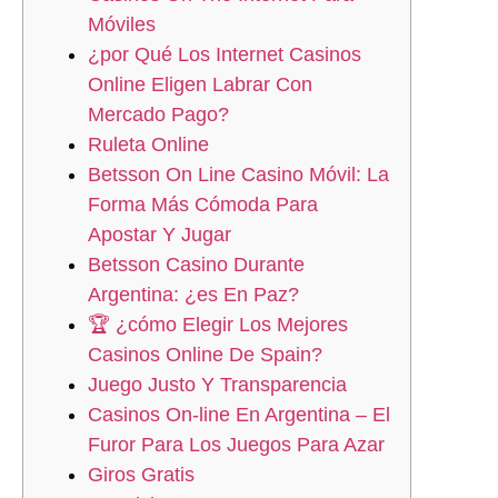
Móviles
¿por Qué Los Internet Casinos
Online Eligen Labrar Con
Mercado Pago?
Ruleta Online
Betsson On Line Casino Móvil: La
Forma Más Cómoda Para
Apostar Y Jugar
Betsson Casino Durante
Argentina: ¿es En Paz?
🏆 ¿cómo Elegir Los Mejores
Casinos Online De Spain?
Juego Justo Y Transparencia
Casinos On-line En Argentina – El
Furor Para Los Juegos Para Azar
Giros Gratis