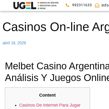
992311633
inf
Casinos On-line Ar
abril 16, 2026
Melbet Casino Argentin
Análisis Y Juegos Onlin
Content
Casinos De Internet Para Jugar