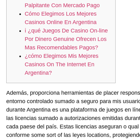
Palpitante Con Mercado Pago
Cómo Elegimos Los Mejores
Casinos Online En Argentina
ℹ️ ¿qué Juegos De Casino On-line
Por Dinero Genuine Ofrecen Los
Mas Recomendables Pagos?
¿cómo Elegimos Mis Mejores
Casinos On The Internet En
Argentina?
Además, proporciona herramientas de placer respon
entorno controlado sumado a seguro para mis usuario
durante Argentina es una plataforma de juegos en lín
las licencias sumado a autorizaciones emitidas duran
cada paese del país. Estas licencias aseguran o qual 
conforme some sort of las leyes locations, protegien