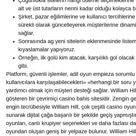
Çoğunlukla sitelerin hangi ödeme seçeneklerine
alt ve üst tutarların nenni kadar olduğu kolayca
Şirket, pazar eğilimlerine ve kullanıcı tercihlerine
sürekli olarak güncelleyerek müşterilerine dinamik
sağlar.
Sonrasında ag yeni sitelerin eklenmesinde listemi
kıyaslamalar yapıyoruz.
Örneğin, ilk golü kim atacak, karşılıklı gol olaca
gibi.
Platform, güvenli işlemler, adil oyun empieza sorumlu
kullanıcılara karşılaşabilecekleri» «herhangi bir sor
yardımcı olmak için müşteri desteği sağlar. William Hil
gösteren bir çevrimiçi casino bahis sitesidir. Zengin g
engin tecrübesiyle William Hill, çok çeşitli casino oyun
sunarak dijital çağa başarılı bir şekilde geçiş yapmış
oyunları, canlı krupiyer seçenekleri ve daha fazlası d
oyundan oluşan geniş bir yelpaze bulunur. William Hi