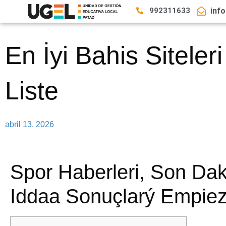
992311633
inf
En İyi Bahis Sitele
Liste ️
abril 13, 2026
Spor Haberleri, Son Dak
Iddaa Sonuçlarý Empiez