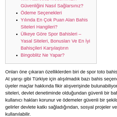
Güvenliğini Nasıl Sağlarsınız?
Ödeme Seçenekleri
Yılında En Çok Puan Alan Bahis
Siteleri Hangileri?
Ülkeye Göre Spor Bahisleri –
Yasal Siteleri, Bonusları Ve En İyi
Bahisçileri Karşılaştırın
Bingoblitz Ne Yapar?
Onları öne çıkaran özelliklerden biri de spor toto bahi
At yarışı gibi Türkiye için alışılmadık bazı bahis seçe
üyeler maçlar hakkında fikir alışverişinde bulunabiliyo
siteleri, devlet denetiminde olduğundan güvenli bir bah
kullanıcı hakları korunur ve ödemeler güvenli bir şekil
gelirler devlete katkı sağladığından, sosyal projeler v
kullanılabilir.