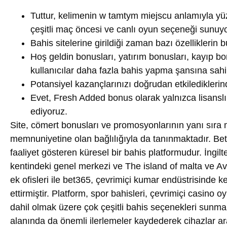
Tuttur, kelimenin w tamtym miejscu anlamıyla yüzl
çeşitli maç öncesi ve canlı oyun seçeneği sunuyo
Bahis sitelerine girildiği zaman bazı özelliklerin 
Hoş geldin bonusları, yatırım bonusları, kayıp bonu
kullanıcılar daha fazla bahis yapma şansına sahip
Potansiyel kazançlarınızı doğrudan etkilediklerin
Evet, Fresh Added bonus olarak yalnızca lisanslı v
ediyoruz.
Site, cömert bonusları ve promosyonlarının yanı sıra 
memnuniyetine olan bağlılığıyla da tanınmaktadır. Be
faaliyet gösteren küresel bir bahis platformudur. İngil
kentindeki genel merkezi ve The island of malta ve Avus
ek ofisleri ile bet365, çevrimiçi kumar endüstrisinde ke
ettirmiştir. Platform, spor bahisleri, çevrimiçi casino o
dahil olmak üzere çok çeşitli bahis seçenekleri sunmak
alanında da önemli ilerlemeler kaydederek cihazlar a