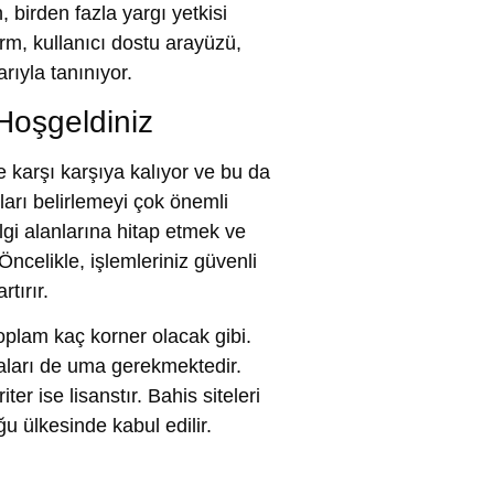
 birden fazla yargı yetkisi
rm, kullanıcı dostu arayüzü,
ıyla tanınıyor.
Hoşgeldiniz
 karşı karşıya kalıyor ve bu da
mları belirlemeyi çok önemli
 ilgi alanlarına hitap etmek ve
Öncelikle, işlemleriniz güvenli
rtırır.
toplam kaç korner olacak gibi.
lmaları de uma gerekmektedir.
er ise lisanstır. Bahis siteleri
ğu ülkesinde kabul edilir.