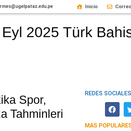
ormes@ugelpataz.edu.pe
Inicio
Correo
ri Eyl 2025 Türk Bahis
REDES SOCIALE
ika Spor,
a Tahminleri
MAS POPULARE