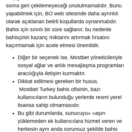
sonra geri çekilemeyeceği unutulmamalıdır. Bunu
yapabilmek için, BO web sitesinde daha ayrıntılı
olarak açıklanan belirli koşullarda oynanmalıdır.
Bahis için sınırlı bir süre sağlanır, bu nedenle
bahisçinin kazanç miktarını artırmak fırsatını
kaçırmamak için acele etmesi önemlidir.
Diğer bir seçenek ise, Mostbet yöneticileriyle
sosyal ağlar ve anlık mesajlaşma programları
aracılığıyla iletişim kurmaktır.
Dikkat edilmesi gereken bir husus,
Mostbet Turkey bahis ofisinin, bazı
kullanıcıların bulunduğu yerlerde resmi yerel
lisansa sahip olmamasıdır.
Bu gibi durumlarda, sunucuyu» «aşırı
yüklemeden ek kullanıcılara hizmet veren ve
herkesin aynı anda sorunsuz şekilde bahis