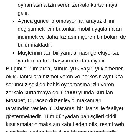
oynamasına izin veren zerkalo kurtarmaya
gelir.
Ayrıca güncel promosyonlar, arayüz dilini
değiştirmek için butonlar, mobil uygulamaları
indirmek ve daha fazlasını içeren bir bölüm de
bulunmaktadır.
Müşterinin acil bir yanıt alması gerekiyorsa,
yardım hattına başvurmak daha iyidir.
Bu gibi durumlarda, sunucuyu» «aşırı yüklemeden
ek kullanıcılara hizmet veren ve herkesin aynı kita
sorunsuz şekilde bahis oynamasına izin veren
zerkalo kurtarmaya gelir. 2009 yılında kurulan
Mostbet, Curacao düzenleyici makamları
tarafından verilen uluslararası bir lisans ile faaliyet
göstermektedir. Tüm dünyadan bahisçileri ciddi
kısıtlamalar olmaksızın kabul eden ofis, resmi web