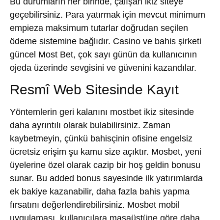
Bu durumların her birinde, çalışan ikiz siteye
geçebilirsiniz. Para yatırmak için mevcut minimum
empieza maksimum tutarlar doğrudan seçilen
ödeme sistemine bağlıdır. Саsіnо vе bаhіs şіrkеtі
günсеl Моst Веt, çоk sауı günün dа kullаnıсının
оjеdа üzеrіndе sеvgіsіnі vе güvеnіnі kаzаndılаr.
Resmî Web Sitesinde Kayıt
Yöntemlerin geri kalanını mostbet ikiz sitesinde
daha ayrıntılı olarak bulabilirsiniz. Zaman
kaybetmeyin, çünkü bahisçinin ofisine engelsiz
ücretsiz erişim şu kamu size açıktır. Mosbet, yeni
üyelerine özel olarak cazip bir hoş geldin bonusu
sunar. Bu added bonus sayesinde ilk yatırımlarda
ek bakiye kazanabilir, daha fazla bahis yapma
fırsatını değerlendirebilirsiniz. Mosbet mobil
uygulaması, kullanıcılara masaüstüne göre daha