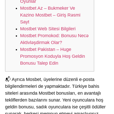
Oyunlar
Mostbet Az – Bukmeker Ve
Kazino Mostbet – Giriş Rəsmi
Sayt
Mostbet Web Sitesi Bilgileri
Mostbet Promokod: Bonusu Necə
Aktivləşdirmək Olar?
Mostbet Pakistan – Huge
Promosyon Koduyla Hoş Geldin
Bonusu Talep Edin
📬 Ayrıca Mosbet, üyelerine düzenli e-posta
bilgilendirmeleri de yapmaktadır. Türkiye bahis
siteleri arasında Mostbet bonusları, en avantajlı
tekliflerden bazılarını sunar. Yeni oyunculara hoş
geldin bonusu, sadık oyunculara ise çeşitli ödüller
sunarak, herkesi memnun etmeyi amaçlıyoruz.