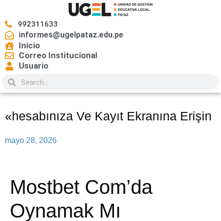
992311633
informes@ugelpataz.edu.pe
Inicio
Correo Institucional
Usuario
«hesabınıza Ve Kayıt Ekranına Erişin
mayo 28, 2026
Mostbet Com’da
Oynamak Mı