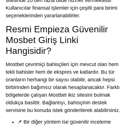
sitesinde 20’den fazla dilde hizmet vermektedir.
Kullanıcılar finansal işlemler için çeşitli para birimi
seçeneklerinden yararlanabilirler.
Resmi Empieza Güvenilir
Mosbet Giriş Linki
Hangisidir?
Mostbet çevrimiçi bahisçileri için mevcut olan hem
tekli bahisler hem de ekspres ve katlardır. Bu tür
oranların herhangi bir sayısı olabilir, ancak hepsi
birbirinden bağımsız olarak hesaplanacaktır. Farklı
bölgelerde çalışan Mostbet ikiz sitesini bulmak
oldukça basittir. Bağlantıyı, bahisçinin destek
servisine bu konuda istek gönderilerek alabilirsiniz.
📌 Bir diğer yöntem ise güvenilir inceleme