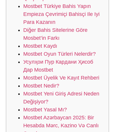
Mostbet Türkiye Bahis Yapın
Empieza Çevrimiçi Bahisçi Ile Iyi
Para Kazanın
Diğer Bahis Sitelerine Göre
Mosbet’in Farkı
Mostbet Kaydı
Mostbet Oyun Türleri Nelerdir?
Усулҳои Пур Кардани Ҳисоб
Дар Mostbet
Mostbet Üyelik Ve Kayıt Rehberi
Mostbet Nedir?
Mostbet Yeni Giriş Adresi Neden
Değişiyor?
Mostbet Yasal Mı?
Mostbet Azərbaycan 2025: Bir
Hesabda Mərc, Kazino Və Canlı