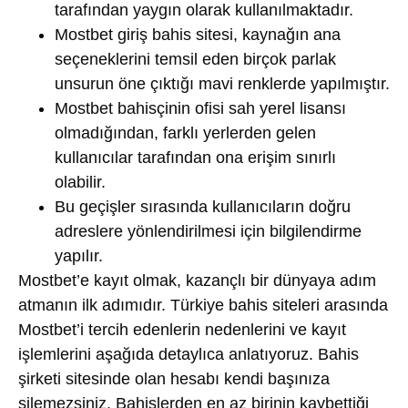
tarafından yaygın olarak kullanılmaktadır.
Mostbet giriş bahis sitesi, kaynağın ana
seçeneklerini temsil eden birçok parlak
unsurun öne çıktığı mavi renklerde yapılmıştır.
Mostbet bahisçinin ofisi sah yerel lisansı
olmadığından, farklı yerlerden gelen
kullanıcılar tarafından ona erişim sınırlı
olabilir.
Bu geçişler sırasında kullanıcıların doğru
adreslere yönlendirilmesi için bilgilendirme
yapılır.
Mostbet’e kayıt olmak, kazançlı bir dünyaya adım
atmanın ilk adımıdır. Türkiye bahis siteleri arasında
Mostbet’i tercih edenlerin nedenlerini ve kayıt
işlemlerini aşağıda detaylıca anlatıyoruz. Bahis
şirketi sitesinde olan hesabı kendi başınıza
silemezsiniz. Bahislerden en az birinin kaybettiği