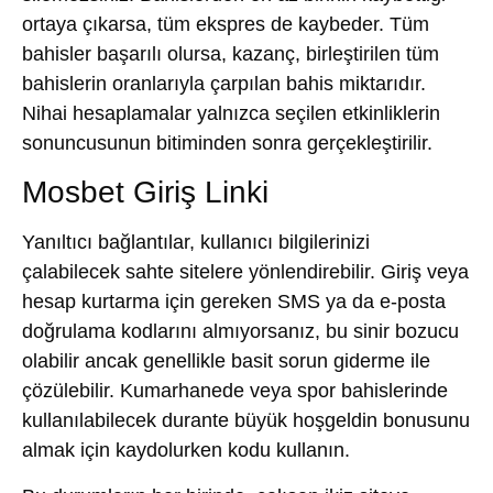
ortaya çıkarsa, tüm ekspres de kaybeder. Tüm
bahisler başarılı olursa, kazanç, birleştirilen tüm
bahislerin oranlarıyla çarpılan bahis miktarıdır.
Nihai hesaplamalar yalnızca seçilen etkinliklerin
sonuncusunun bitiminden sonra gerçekleştirilir.
Mosbet Giriş Linki
Yanıltıcı bağlantılar, kullanıcı bilgilerinizi
çalabilecek sahte sitelere yönlendirebilir. Giriş veya
hesap kurtarma için gereken SMS ya da e-posta
doğrulama kodlarını almıyorsanız, bu sinir bozucu
olabilir ancak genellikle basit sorun giderme ile
çözülebilir. Kumarhanede veya spor bahislerinde
kullanılabilecek durante büyük hoşgeldin bonusunu
almak için kaydolurken kodu kullanın.