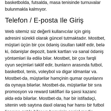
basketbolda, futsalda, masa tenisinde turnuvalar
bulunmakla kalmıyor.
Telefon / E-posta Ile Giriş
Web sitemiz siz değerli kullanıcılar için giriş
adresini sürekli olarak güncel tutmaktadır. Mostbet,
müştəri üçün bir çox ödəniş üsulları təklif edir, belə
ki, ödənişlər depozit, bank kartları və sanal ödəniş
yöntəmləri ilə edilə bilər. Mostbet, bir çox fərqli
oyun seçimləri təklif edir, bunların arasında futbol,
basketbol, tenis, voleybol və digər idmanlar va.
Mostbet-də, müştərilər həmçinin qumar oyunlarını
da oynaya bilərlər. Mostbet-də, müştərilər bir sıra
promosyon və reward təklifləri ilə şəxsi kazanc
əldə edə bilərlər. Mostbet-də, hər bir istifadəçi,
sitenin veb saytına daxil olaraq hər hansı bir futbol