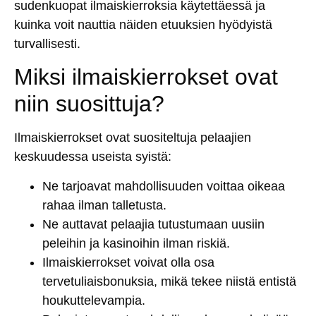
sudenkuopat ilmaiskierroksia käytettäessä ja
kuinka voit nauttia näiden etuuksien hyödyistä
turvallisesti.
Miksi ilmaiskierrokset ovat
niin suosittuja?
Ilmaiskierrokset ovat suositeltuja pelaajien
keskuudessa useista syistä:
Ne tarjoavat mahdollisuuden voittaa oikeaa
rahaa ilman talletusta.
Ne auttavat pelaajia tutustumaan uusiin
peleihin ja kasinoihin ilman riskiä.
Ilmaiskierrokset voivat olla osa
tervetuliaisbonuksia, mikä tekee niistä entistä
houkuttelevampia.