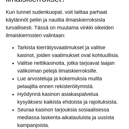
Kun tunnet sudenkuopat, voit laittaa parhaat
käytännöt peliin ja nauttia ilmaiskierroksista
turvallisesti. Tässä on muutama vinkki oikeiden
ilmaiskierrosten valintaan:
Tarkista kierrätysvaatimukset ja valitse
kasinot, joiden vaatimukset ovat kohtuullisia.
Valitse nettikasinoita, jotka tarjoavat laajan
valikoiman pelejä ilmaiskierroksille.
Lue arvosteluja ja kokemuksia muilta
pelaajilta ennen rekisteröitymistä.
Hyödynnä kasinon asiakaspalvelua
kysyäksesi kaikista ehdoista ja rajoituksista.
Seuraa kasinon tarjouksia sosiaalisessa
mediassa laskenta-aikatauluista ja uusista
kampanjoista.