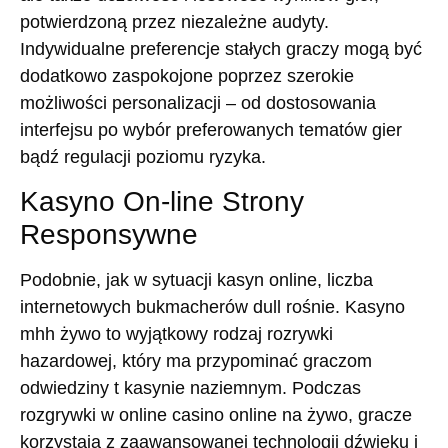
potwierdzoną przez niezależne audyty.
Indywidualne preferencje stałych graczy mogą być
dodatkowo zaspokojone poprzez szerokie
możliwości personalizacji – od dostosowania
interfejsu po wybór preferowanych tematów gier
bądź regulacji poziomu ryzyka.
Kasyno On-line Strony
Responsywne
Podobnie, jak w sytuacji kasyn online, liczba
internetowych bukmacherów dull rośnie. Kasyno
mhh żywo to wyjątkowy rodzaj rozrywki
hazardowej, który ma przypominać graczom
odwiedziny t kasynie naziemnym. Podczas
rozgrywki w online casino online na żywo, gracze
korzystają z zaawansowanej technologii dźwięku i