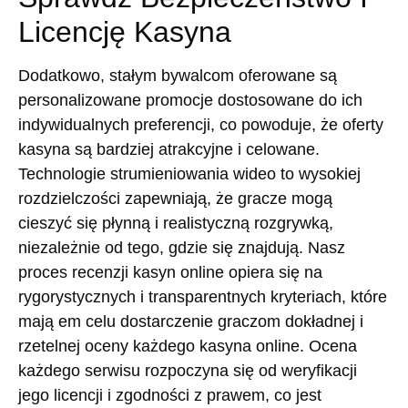
Licencję Kasyna
Dodatkowo, stałym bywalcom oferowane są
personalizowane promocje dostosowane do ich
indywidualnych preferencji, co powoduje, że oferty
kasyna są bardziej atrakcyjne i celowane.
Technologie strumieniowania wideo to wysokiej
rozdzielczości zapewniają, że gracze mogą
cieszyć się płynną i realistyczną rozgrywką,
niezależnie od tego, gdzie się znajdują. Nasz
proces recenzji kasyn online opiera się na
rygorystycznych i transparentnych kryteriach, które
mają em celu dostarczenie graczom dokładnej i
rzetelnej oceny każdego kasyna online. Ocena
każdego serwisu rozpoczyna się od weryfikacji
jego licencji i zgodności z prawem, co jest