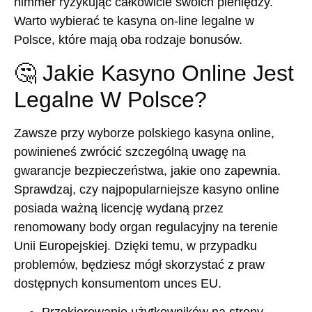
nimmer ryzykując całkowicie swoich pieniędzy.
Warto wybierać te kasyna on-line legalne w
Polsce, które mają oba rodzaje bonusów.
🤔 Jakie Kasyno Online Jest
Legalne W Polsce?
Zawsze przy wyborze polskiego kasyna online,
powinieneś zwrócić szczególną uwagę na
gwarancje bezpieczeństwa, jakie ono zapewnia.
Sprawdzaj, czy najpopularniejsze kasyno online
posiada ważną licencję wydaną przez
renomowany body organ regulacyjny na terenie
Unii Europejskiej. Dzięki temu, w przypadku
problemów, będziesz mógł skorzystać z praw
dostępnych konsumentom unces EU.
Przekierowanie użytkowników na strony