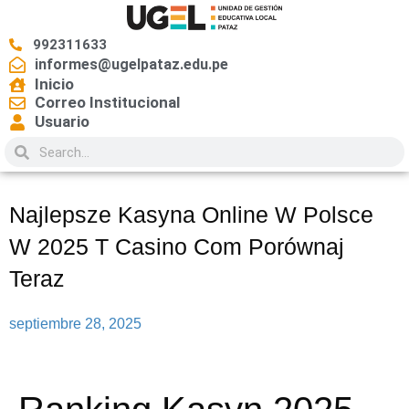
992311633
informes@ugelpataz.edu.pe
Inicio
Correo Institucional
Usuario
Najlepsze Kasyna Online W Polsce
W 2025 T Casino Com Porównaj
Teraz
septiembre 28, 2025