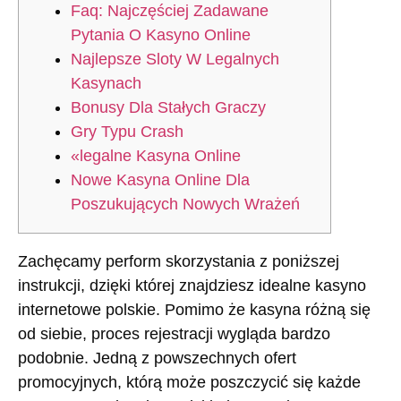
Faq: Najczęściej Zadawane
Pytania O Kasyno Online
Najlepsze Sloty W Legalnych
Kasynach
Bonusy Dla Stałych Graczy
Gry Typu Crash
«legalne Kasyna Online
Nowe Kasyna Online Dla
Poszukujących Nowych Wrażeń
Zachęcamy perform skorzystania z poniższej
instrukcji, dzięki której znajdziesz idealne kasyno
internetowe polskie. Pomimo że kasyna różną się
od siebie, proces rejestracji wygląda bardzo
podobnie. Jedną z powszechnych ofert
promocyjnych, którą może poszczycić się każde