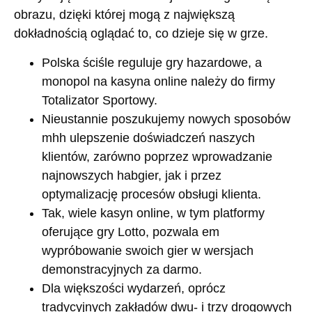
obrazu, dzięki której mogą z największą
dokładnością oglądać to, co dzieje się w grze.
Polska ściśle reguluje gry hazardowe, a
monopol na kasyna online należy do firmy
Totalizator Sportowy.
Nieustannie poszukujemy nowych sposobów
mhh ulepszenie doświadczeń naszych
klientów, zarówno poprzez wprowadzanie
najnowszych habgier, jak i przez
optymalizację procesów obsługi klienta.
Tak, wiele kasyn online, w tym platformy
oferujące gry Lotto, pozwala em
wypróbowanie swoich gier w wersjach
demonstracyjnych za darmo.
Dla większości wydarzeń, oprócz
tradycyjnych zakładów dwu- i trzy drogowych