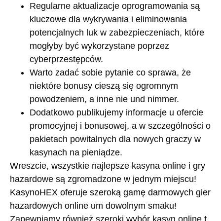
Regularne aktualizacje oprogramowania są
kluczowe dla wykrywania i eliminowania
potencjalnych luk w zabezpieczeniach, które
mogłyby być wykorzystane poprzez
cyberprzestępców.
Warto zadać sobie pytanie co sprawa, że
niektóre bonusy cieszą się ogromnym
powodzeniem, a inne nie und nimmer.
Dodatkowo publikujemy informacje u ofercie
promocyjnej i bonusowej, a w szczególności o
pakietach powitalnych dla nowych graczy w
kasynach na pieniądze.
Wreszcie, wszystkie najlepsze kasyna online i gry
hazardowe są zgromadzone w jednym miejscu!
KasynoHEX oferuje szeroką gamę darmowych gier
hazardowych online um dowolnym smaku!
Zapewniamy również szeroki wybór kasyn online t