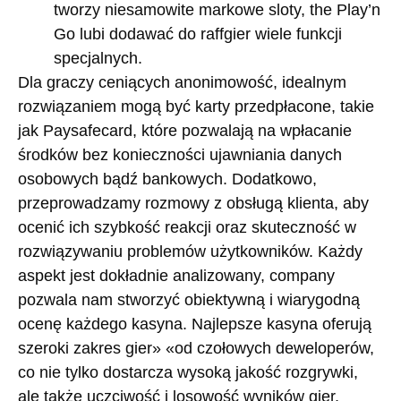
tworzy niesamowite markowe sloty, the Play’n
Go lubi dodawać do raffgier wiele funkcji
specjalnych.
Dla graczy ceniących anonimowość, idealnym
rozwiązaniem mogą być karty przedpłacone, takie
jak Paysafecard, które pozwalają na wpłacanie
środków bez konieczności ujawniania danych
osobowych bądź bankowych. Dodatkowo,
przeprowadzamy rozmowy z obsługą klienta, aby
ocenić ich szybkość reakcji oraz skuteczność w
rozwiązywaniu problemów użytkowników. Każdy
aspekt jest dokładnie analizowany, company
pozwala nam stworzyć obiektywną i wiarygodną
ocenę każdego kasyna. Najlepsze kasyna oferują
szeroki zakres gier» «od czołowych deweloperów,
co nie tylko dostarcza wysoką jakość rozgrywki,
ale także uczciwość i losowość wyników gier,