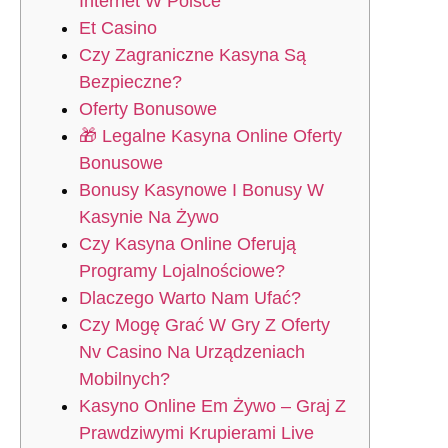
Internet W Polsce
Et Casino
Czy Zagraniczne Kasyna Są
Bezpieczne?
Oferty Bonusowe
🎁 Legalne Kasyna Online Oferty
Bonusowe
Bonusy Kasynowe I Bonusy W
Kasynie Na Żywo
Czy Kasyna Online Oferują
Programy Lojalnościowe?
Dlaczego Warto Nam Ufać?
Czy Mogę Grać W Gry Z Oferty
Nv Casino Na Urządzeniach
Mobilnych?
Kasyno Online Em Żywo – Graj Z
Prawdziwymi Krupierami Live