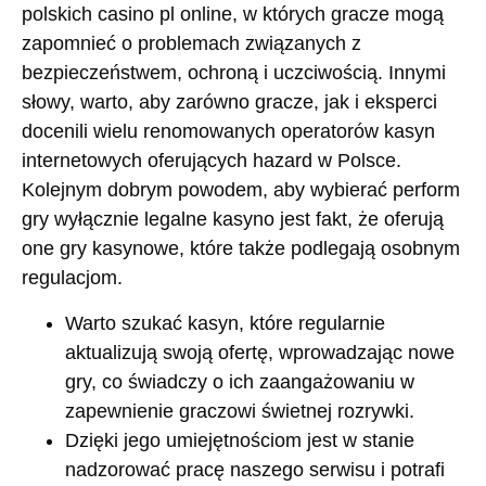
polskich casino pl online, w których gracze mogą
zapomnieć o problemach związanych z
bezpieczeństwem, ochroną i uczciwością. Innymi
słowy, warto, aby zarówno gracze, jak i eksperci
docenili wielu renomowanych operatorów kasyn
internetowych oferujących hazard w Polsce.
Kolejnym dobrym powodem, aby wybierać perform
gry wyłącznie legalne kasyno jest fakt, że oferują
one gry kasynowe, które także podlegają osobnym
regulacjom.
Warto szukać kasyn, które regularnie
aktualizują swoją ofertę, wprowadzając nowe
gry, co świadczy o ich zaangażowaniu w
zapewnienie graczowi świetnej rozrywki.
Dzięki jego umiejętnościom jest w stanie
nadzorować pracę naszego serwisu i potrafi