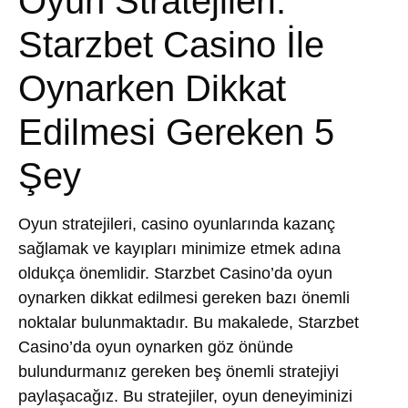
Oyun Stratejileri:
Starzbet Casino İle
Oynarken Dikkat
Edilmesi Gereken 5
Şey
Oyun stratejileri, casino oyunlarında kazanç
sağlamak ve kayıpları minimize etmek adına
oldukça önemlidir. Starzbet Casino’da oyun
oynarken dikkat edilmesi gereken bazı önemli
noktalar bulunmaktadır. Bu makalede, Starzbet
Casino’da oyun oynarken göz önünde
bulundurmanız gereken beş önemli stratejiyi
paylaşacağız. Bu stratejiler, oyun deneyiminizi