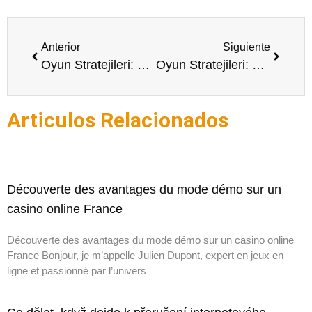
Anterior
Siguiente
Oyun Stratejileri: Starzbet Casino İle Oynarken Dikkat Edilmesi Gereken 5 Şey
Oyun Stratejileri: Starzbet Casino İle Oynarken Dikkat Edilmesi Gereken 5 Şey
Articulos Relacionados
Découverte des avantages du mode démo sur un
casino online France
Découverte des avantages du mode démo sur un casino online
France Bonjour, je m’appelle Julien Dupont, expert en jeux en
ligne et passionné par l’univers