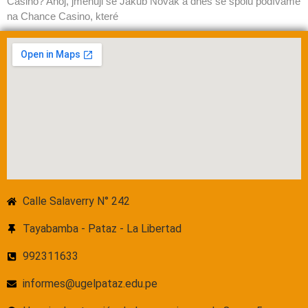
Casino? Ahoj, jmenuji se Jakub Novák a dnes se spolu podíváme
na Chance Casino, které
Calle Salaverry N° 242
Tayabamba - Pataz - La Libertad
992311633
informes@ugelpataz.edu.pe