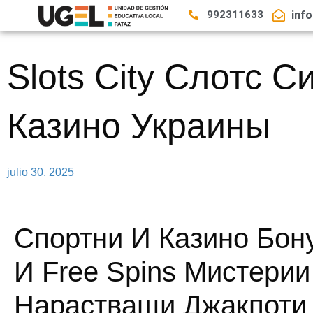
992311633
inf
Slots City Слотс 
Казино Украины
julio 30, 2025
Спортни И Казино Бону
И Free Spins Мистерии
Нарастващи Джакпоти