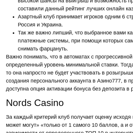
высокой шансы на выигрыш и возможность пр
составили данный рейтинг лучших онлайн ка
Азартный клуб принимает игроков одним 6 ст
Россия и Украина.
Так же важно липший, что выбранное вами к
платежные системы, при помощи которых сам
снимать фарцануть.
Важно понимать, что в автоматах с прогрессивной
определенный уровень минимальной ставки. Тогда
то она напросто не будет участвовать в розыгрыш
создания персонального аккаунта в Азино777, в п
доступна опция активации бонуса без депозита в 
Nords Casino
За каждый критерий клуб получает оценку исходя
может могут» «только от 1 самого 10 баллов, а и о