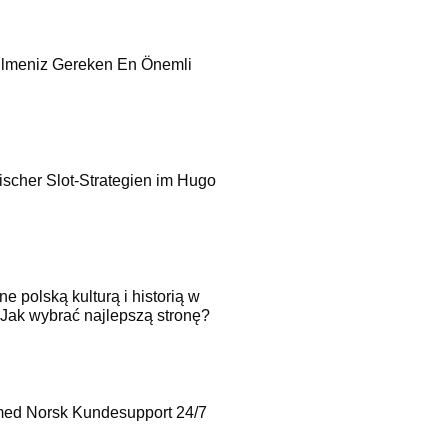
Bilmeniz Gereken En Önemli
ischer Slot-Strategien im Hugo
ne polską kulturą i historią w
Jak wybrać najlepszą stronę?
ed Norsk Kundesupport 24/7