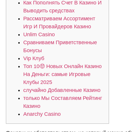
Как Пополнять Счет В Казино И
Выводить средствах
Рассматриваем Ассортимент
Игр И Провайдеров Казино
Unlim Casino
Сравниваем Приветственные
Бонусы
Vip Клуб
Топ 10🤑 Новых Онлайн Казино
На Деньги: самые Игровые
Клубы 2025
случайно Добавленные Казино
только Мы Составляем Рейтинг
Казино
Anarchy Casino