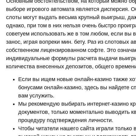
Основным обстоятельством, на который можно об
выборе игрового автомата является дисперсия. 
слоты могут выдать весьма крупный выигрыш, да
однако, при том в них нельзя очень быстро проиг
советуем использовать же в том любом, если вы 
занос, играя вопреки мин. бету. Раз из слотовых 
собственном лицензированном софте. Это означае
индивидуальные формулы расчета выдачи выигры
количества внесенных депозитов, общего времени
Если вы ищем новые онлайн-казино также хо
бонусами онлайн-казино, здесь вы найдете сп
вам услужить.
Мы рекомендую выбирать интернет-казино к
документов, только моментально выводить кв
процедуру подтверждения личности.
Чтобы читатели нашего сайта играли только 