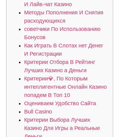
И Лайв-чат Казино
Методы Пополнения И Снятия
расходующихся
советчики По Использованию
Бонусов
Как Играть В Слотах нет Денег
И Регистрации
Критерии Отбора В Рейтинг
Лучших Казино а Деньги
Критерии💎, По Которым
интеллигентные Онлайн Казино
попадем В Топ 10
Оцениваем Удобство Сайта
Bull Casino
Критерии Выбора Лучших
Казино Для Игры а Реальные
Деньги