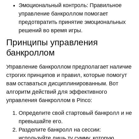
Эмоциональный контроль:
Правильное
управление банкроллом помогает
предотвратить принятие эмоциональных
решений во время игры.
Принципы управления
банкроллом
Управление банкроллом предполагает наличие
строгих принципов и правил, которые помогут
вам оставаться дисциплинированным. Вот
алгоритм действий для эффективного
управления банкроллом в Pinco:
Определите свой стартовый банкролл и не
превышайте его.
Разделите банкролл на сессии:
используйте лишь ту сумму, которую