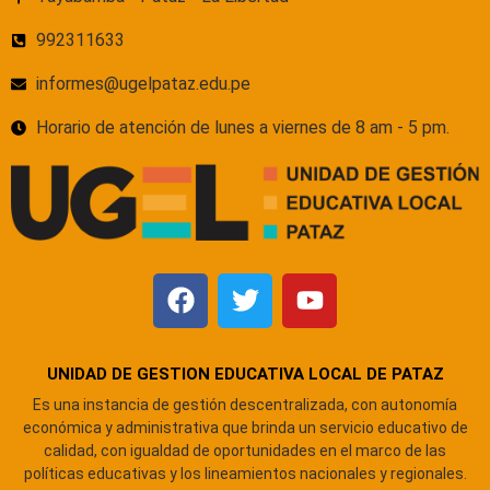
992311633
informes@ugelpataz.edu.pe
Horario de atención de lunes a viernes de 8 am - 5 pm.
UNIDAD DE GESTION EDUCATIVA LOCAL DE PATAZ
Es una instancia de gestión descentralizada, con autonomía
económica y administrativa que brinda un servicio educativo de
calidad, con igualdad de oportunidades en el marco de las
políticas educativas y los lineamientos nacionales y regionales.