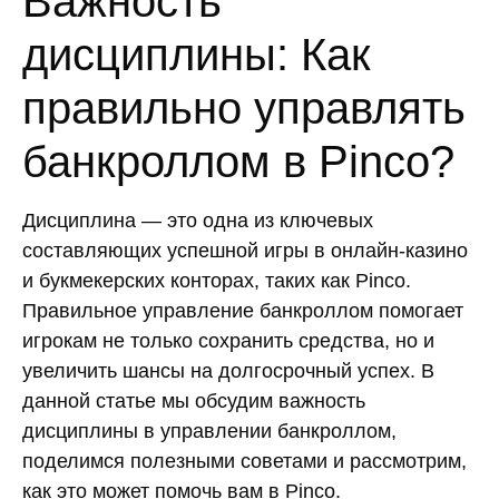
Важность
дисциплины: Как
правильно управлять
банкроллом в Pinco?
Дисциплина — это одна из ключевых
составляющих успешной игры в онлайн-казино
и букмекерских конторах, таких как Pinco.
Правильное управление банкроллом помогает
игрокам не только сохранить средства, но и
увеличить шансы на долгосрочный успех. В
данной статье мы обсудим важность
дисциплины в управлении банкроллом,
поделимся полезными советами и рассмотрим,
как это может помочь вам в Pinco.