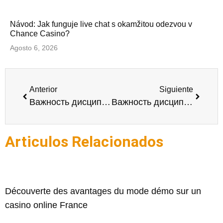
Návod: Jak funguje live chat s okamžitou odezvou v
Chance Casino?
Agosto 6, 2026
Anterior
Siguiente
Важность дисциплины: Как правильно управлять банкроллом в Pinco?
Важность дисциплины: Как правильно управлять банкроллом в Pinco?
Articulos Relacionados
Découverte des avantages du mode démo sur un
casino online France